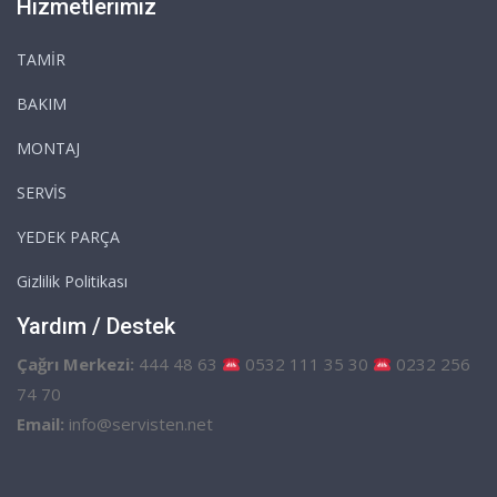
Hizmetlerimiz
TAMİR
BAKIM
MONTAJ
SERVİS
YEDEK PARÇA
Gizlilik Politikası
Yardım / Destek
Çağrı Merkezi:
444 48 63
0532 111 35 30
0232 256
74 70
Email:
info@servisten.net